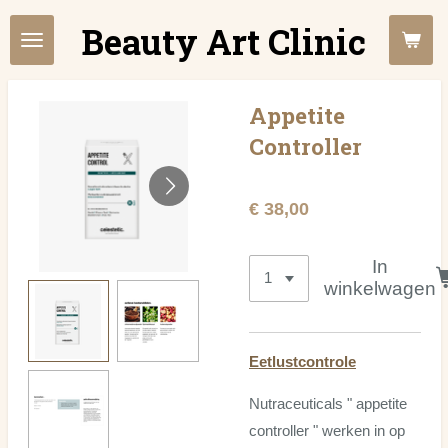
Ga
Beauty Art Clinic
direct
naar
de
Appetite
hoofdinhoud
Controller
€ 38,00
In
winkelwagen
Eetlustcontrole
Nutraceuticals " appetite
controller " werken in op