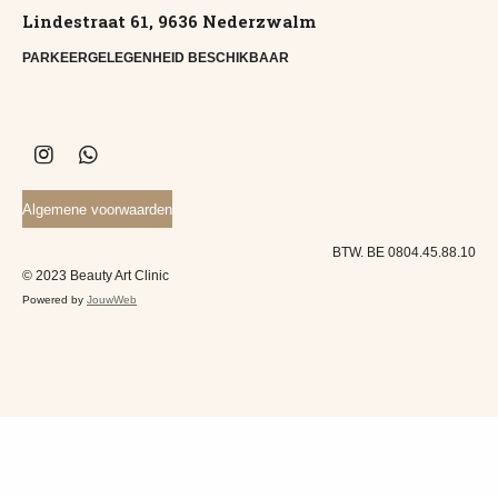
Lindestraat 61, 9636 Nederzwalm
PARKEERGELEGENHEID BESCHIKBAAR
I
W
n
h
s
a
Algemene voorwaarden
t
t
a
s
BTW. BE 0804.45.88.10
g
A
© 2023 Beauty Art Clinic
r
p
Powered by
JouwWeb
a
p
m