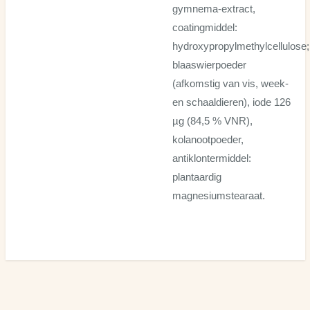
gymnema-extract,
coatingmiddel:
hydroxypropylmethylcellulose;
blaaswierpoeder
(afkomstig van vis, week-
en schaaldieren), iode 126
µg (84,5 % VNR),
kolanootpoeder,
antiklontermiddel:
plantaardig
magnesiumstearaat.