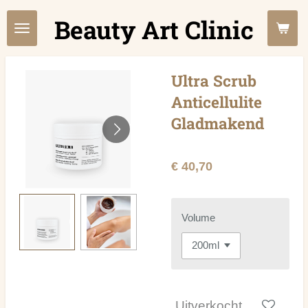
Ga
Beauty Art Clinic
direct
naar
de
Ultra Scrub
hoofdinhoud
Anticellulite
Gladmakend
€ 40,70
Volume
Uitverkocht