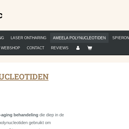
c
NG
LASER ONTHARING
AMEELA POLYNUCLEOTIDEN
SPIERON
WEBSHOP
CONTACT
REVIEWS
UCLEOTIDEN
i-aging behandeling
die diep in de
polynucleotiden gebruikt om