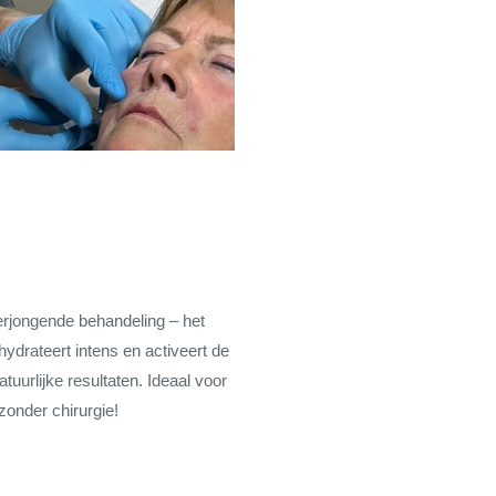
n
erjongende behandeling – het
 hydrateert intens en activeert de
tuurlijke resultaten. Ideaal voor
zonder chirurgie!