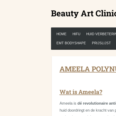
Ga
Beauty Art Clini
direct
naar
de
hoofdinhoud
HOME
HIFU
HUID VERBETERI
EMT BODYSHAPE
PRIJSLIJST
AMEELA POLYN
Wat is Ameela?
Ameela is
dé revolutionaire ant
huid doordringt en de kracht van 