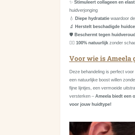
✨
Stimuleert collageen en elast
huidverjonging
💧
Diepe hydratatie
waardoor de h
🔬
Herstelt beschadigde huidce
🛡️
Beschermt tegen huidveroud
💆‍♀️
100% natuurlijk
zonder schade
Voor wie is Ameela 
Deze behandeling is perfect voo
een natuurlijke boost willen zonde
fijne lijntjes, een vermoeide uitstra
versterken –
Ameela biedt een 
voor jouw huidtype!