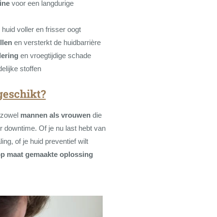
ine
voor een langdurige
uid voller en frisser oogt
llen
en versterkt de huidbarrière
ering
en vroegtijdige schade
lijke stoffen
geschikt?
r zowel
mannen als vrouwen
die
r downtime. Of je nu last hebt van
ling, of je huid preventief wilt
op maat gemaakte oplossing