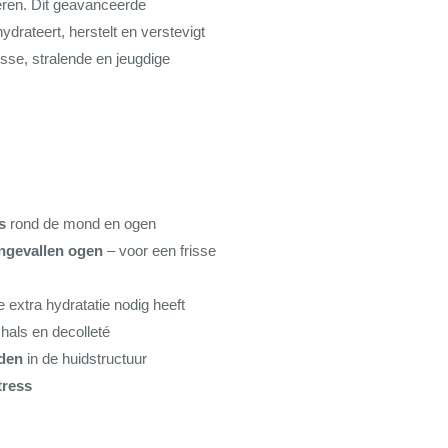
eren. Dit geavanceerde
drateert, herstelt en verstevigt
isse, stralende en jeugdige
s
rond de mond en ogen
ingevallen ogen
– voor een frisse
e extra hydratatie nodig heeft
hals en decolleté
eden
in de huidstructuur
tress